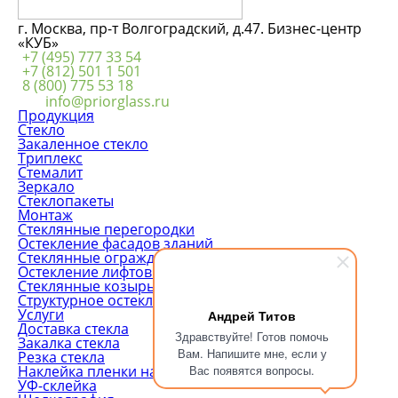
г. Москва, пр-т Волгоградский, д.47. Бизнес-центр
«КУБ»
+7 (495) 777 33 54
+7 (812) 501 1 501
8 (800) 775 53 18
info@priorglass.ru
Продукция
Стекло
Закаленное стекло
Триплекс
Стемалит
Зеркало
Стеклопакеты
Монтаж
Стеклянные перегородки
Остекление фасадов зданий
Стеклянные ограждения
Остекление лифтовых шахт
Стеклянные козырьки
Структурное остекление
Услуги
Андрей Титов
Доставка стекла
Здравствуйте! Готов помочь
Закалка стекла
Вам. Напишите мне, если у
Резка стекла
Наклейка пленки на стекло
Вас появятся вопросы.
УФ-склейка