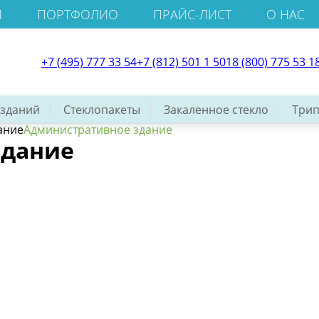
И
ПОРТФОЛИО
ПРАЙС-ЛИСТ
О НАС
+7 (495) 777 33 54
+7 (812) 501 1 501
8 (800) 775 53 1
 зданий
Стеклопакеты
Закаленное стекло
Трип
ание
Административное здание
здание