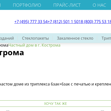
И
ПОРТФОЛИО
ПРАЙС-ЛИСТ
О НАС
+7 (495) 777 33 54
+7 (812) 501 1 501
8 (800) 775 53 1
 зданий
Стеклопакеты
Закаленное стекло
Трип
трома
Частный дом в г. Кострома
строма
частом доме из триплекса 6зак+6зак с печатью и крепле
ХОЧУ ТАК ЖЕ