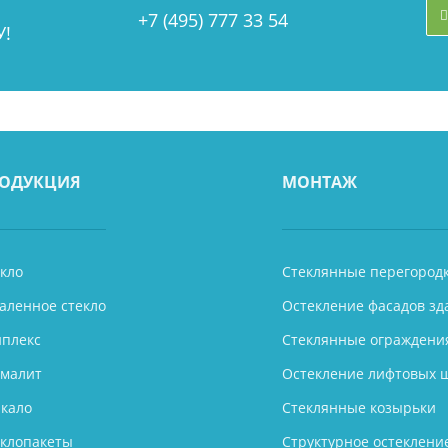
+7 (495) 777 33 54
!
ОДУКЦИЯ
МОНТАЖ
кло
Стеклянные перегород
аленное стекло
Остекление фасадов зд
иплекс
Стеклянные ограждени
емалит
Остекление лифтовых 
кало
Стеклянные козырьки
еклопакеты
Структурное остеклени