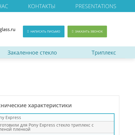
НАС
КОНТАКТЫ
PRESENTATIONS
glass.ru
НАПИСАТЬ ПИСЬМО
ЗАКАЗАТЬ ЗВОНОК
Закаленное стекло
Триплекс
хнические характеристики
ny Express
готовили для Pony Express стекло триплекс с
леной пленкой