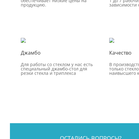
обеспечивает низкие цены на
1 до 7 рабочи
продукцию.
зависимости 
Джамбо
Качество
Для работы со стеклом у нас есть
В производст
специальный джамбо-стол для
только стекло
резки стекла и триплекса
наивысшего к
ОСТАЛИСЬ ВОПРОСЫ?