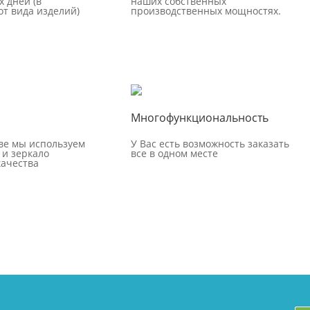
х дней (в
наших собственных
от вида изделий)
производственных мощностях.
Многофункциональность
ве мы используем
У Вас есть возможность заказать
 и зеркало
все в одном месте
ачества