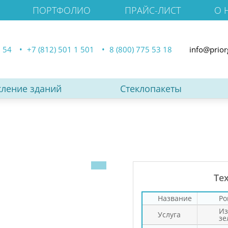
ПОРТФОЛИО
ПРАЙС-ЛИСТ
О 
3 54
+7 (812) 501 1 501
8 (800) 775 53 18
info@prior
кление зданий
Стеклопакеты
Те
Название
Po
Из
Услуга
зе