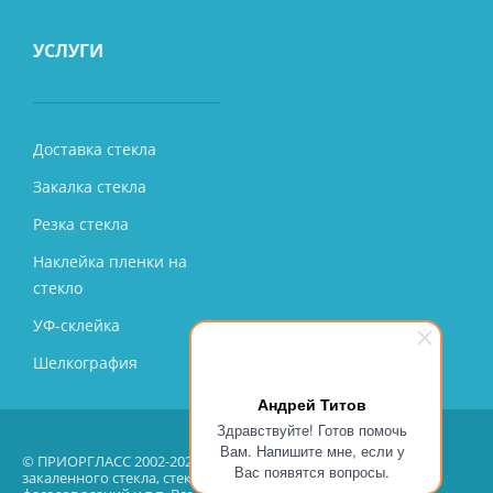
УСЛУГИ
Доставка стекла
Закалка стекла
Резка стекла
Наклейка пленки на
стекло
УФ-склейка
Шелкография
Андрей Титов
Здравствуйте! Готов помочь
Вам. Напишите мне, если у
© ПРИОРГЛАСС 2002-2026 – производство, продажа, монтаж
Вас появятся вопросы.
закаленного стекла, стеклянных перегородок, остекление