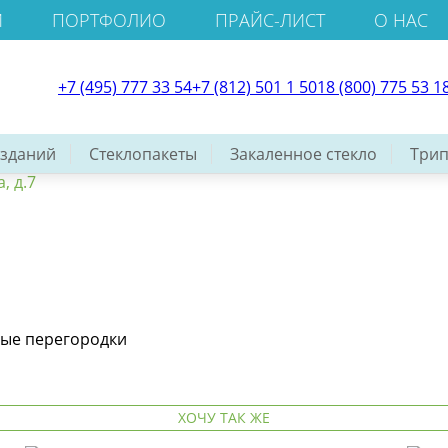
И
ПОРТФОЛИО
ПРАЙС-ЛИСТ
О НАС
+7 (495) 777 33 54
+7 (812) 501 1 501
8 (800) 775 53 1
 зданий
Стеклопакеты
Закаленное стекло
Трип
, д.7
ные перегородки
ХОЧУ ТАК ЖЕ