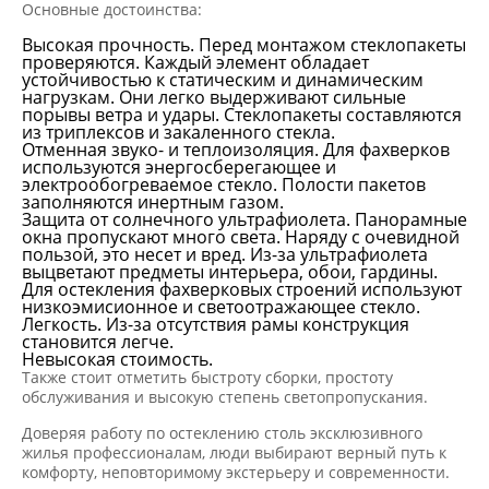
Основные достоинства:
Высокая прочность. Перед монтажом стеклопакеты
проверяются. Каждый элемент обладает
устойчивостью к статическим и динамическим
нагрузкам. Они легко выдерживают сильные
порывы ветра и удары. Стеклопакеты составляются
из триплексов и закаленного стекла.
Отменная звуко- и теплоизоляция. Для фахверков
используются энергосберегающее и
электрообогреваемое стекло. Полости пакетов
заполняются инертным газом.
Защита от солнечного ультрафиолета. Панорамные
окна пропускают много света. Наряду с очевидной
пользой, это несет и вред. Из-за ультрафиолета
выцветают предметы интерьера, обои, гардины.
Для остекления фахверковых строений используют
низкоэмисионное и светоотражающее стекло.
Легкость. Из-за отсутствия рамы конструкция
становится легче.
Невысокая стоимость.
Также стоит отметить быстроту сборки, простоту
обслуживания и высокую степень светопропускания.
Доверяя работу по остеклению столь эксклюзивного
жилья профессионалам, люди выбирают верный путь к
комфорту, неповторимому экстерьеру и современности.