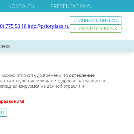
КОНТАКТЫ
PRESENTATIONS
НАПИСАТЬ ПИСЬМО
00) 775 53 18
info@priorglass.ru
ЗАКАЗАТЬ ЗВОНОК
лекс
 можно отложить до времени, то
остекление
ьно, самочувствие или даже здоровье находящихся
специализируемся на данной отрасли и
ерезвоним!
МО