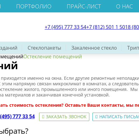
И
ПОРТФОЛИО
ПРАЙС-ЛИСТ
О НАС
+7 (495) 777 33 54
+7 (812) 501 1 501
8 (8
 зданий
Стеклопакеты
Закаленное стекло
Трип
омещений
Остекление помещений
ний
приходится именно на окна. Если другие ремонтные неполадки
С этим напрямую связан микроклимат в комнатах, а следовател
остекление жилого, промышленного или иного помещения. Мы 
а материалов и заканчивая конечной установкой.
нать стоимость остекления? Оставьте Ваши контакты, мы п
(495) 777 33 54
ЗАКАЗАТЬ ЗВОНОК
НАПИСАТЬ ПИСЬ
ыбрать?