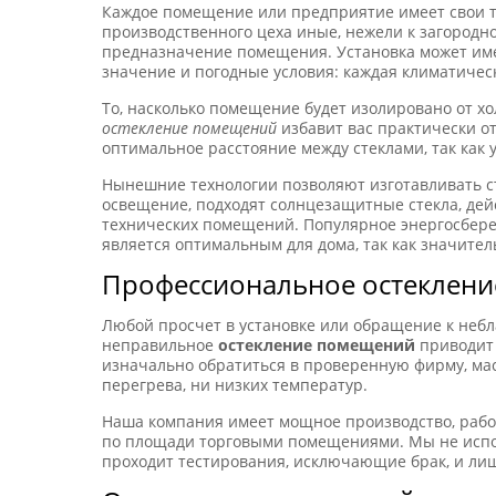
Каждое помещение или предприятие имеет свои те
производственного цеха иные, нежели к загородн
предназначение помещения. Установка может име
значение и погодные условия: каждая климатичес
То, насколько помещение будет изолировано от хо
остекление помещений
избавит вас практически о
оптимальное расстояние между стеклами, так как
Нынешние технологии позволяют изготавливать с
освещение, подходят солнцезащитные стекла, де
технических помещений. Популярное энергосберег
является оптимальным для дома, так как значите
Профессиональное остеклен
Любой просчет в установке или обращение к неб
неправильное
остекление помещений
приводит 
изначально обратиться в проверенную фирму, мас
перегрева, ни низких температур.
Наша компания имеет мощное производство, работ
по площади торговыми помещениями. Мы не испол
проходит тестирования, исключающие брак, и лиш