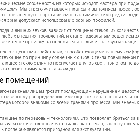
хнические особенности, из которых исходят мастера при подб
ому дому. Мы строго учитываем нюансы и выполняем проект, о
ть повышенную сопротивляемость к химическим средам, выде
кая зона допускает использование разных профилей.
лода и лишних звуков, зависит от толщины стекол, их количес
т любых внешних проявлений, и станет идеальным решением д
 увеличение промежутка положительно влияет на звукоизоляцию
текла с ценными свойствами, способствующими вашему комфорт
йствующие по принципу солнечных очков. Стекла повышенной 
ающее стекло отлично пропускает внутрь свет, при этом не до
льно снизит коммунальные расходы.
ие помещений
лагонадежным лицам грозит последующим нарушением целостнос
к неверному распределению имеющегося тепла: отопительные
тера которой знакомы со всеми гранями процесса. Мы знаем, к
ающее по передовым технологиям. Это позволяет браться за з
ьзуем некачественные материалы: как стекло, так и фурнитур
ь после объявляется пригодной для эксплуатации.