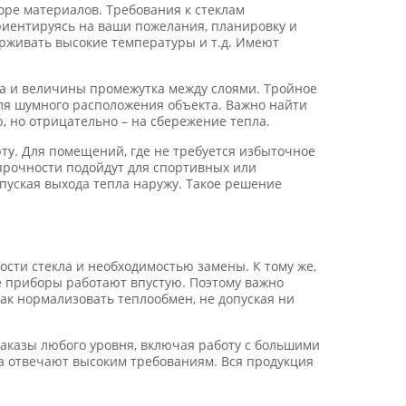
оре материалов. Требования к стеклам
риентируясь на ваши пожелания, планировку и
рживать высокие температуры и т.д. Имеют
тва и величины промежутка между слоями. Тройное
ля шумного расположения объекта. Важно найти
, но отрицательно – на сбережение тепла.
у. Для помещений, где не требуется избыточное
прочности подойдут для спортивных или
пуская выхода тепла наружу. Такое решение
ти стекла и необходимостью замены. К тому же,
 приборы работают впустую. Поэтому важно
ак нормализовать теплообмен, не допуская ни
аказы любого уровня, включая работу с большими
а отвечают высоким требованиям. Вся продукция