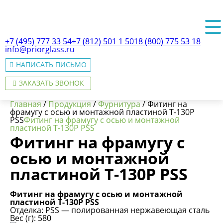
+7 (495) 777 33 54
+7 (812) 501 1 501
8 (800) 775 53 18
info@priorglass.ru
НАПИСАТЬ ПИСЬМО
ЗАКАЗАТЬ ЗВОНОК
Главная
/
Продукция
/
Фурнитура
/
Фитинг на
фрамугу с осью и монтажной пластиной T-130P
PSS
Фитинг на фрамугу с осью и монтажной
пластиной T-130P PSS
Фитинг на фрамугу с
О нас
осью и монтажной
пластиной T-130P PSS
Фитинг на фрамугу с осью и монтажной
пластиной T-130P PSS
Отделка: PSS — полированная нержавеющая сталь
Вес (г): 580