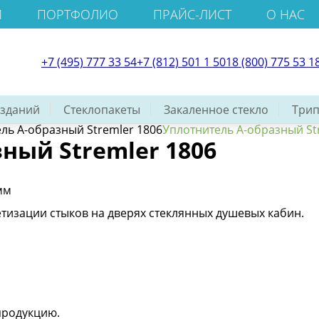
И
ПОРТФОЛИО
ПРАЙС-ЛИСТ
О НАС
+7 (495) 777 33 54
+7 (812) 501 1 501
8 (800) 775 53 1
 зданий
Стеклопакеты
Закаленное стекло
Трип
ль А-образный Stremler 1806
Уплотнитель А-образный St
ный Stremler 1806
мм
тизации стыков на дверях стеклянных душевых кабин.
продукцию.