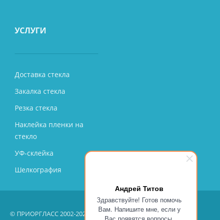
УСЛУГИ
Доставка стекла
Закалка стекла
Резка стекла
Наклейка пленки на
стекло
УФ-склейка
Шелкография
Андрей Титов
Здравствуйте! Готов помочь
Вам. Напишите мне, если у
© ПРИОРГЛАСС 2002-2026 – производство, продажа, монтаж
Вас появятся вопросы.