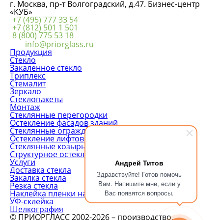
г. Москва, пр-т Волгоградский, д.47. Бизнес-центр
«КУБ»
+7 (495) 777 33 54
+7 (812) 501 1 501
8 (800) 775 53 18
info@priorglass.ru
Продукция
Стекло
Закаленное стекло
Триплекс
Стемалит
Зеркало
Стеклопакеты
Монтаж
Стеклянные перегородки
Остекление фасадов зданий
Стеклянные ограждения
Остекление лифтовых шахт
Стеклянные козырьки
Структурное остекление
Услуги
Андрей Титов
Доставка стекла
Здравствуйте! Готов помочь
Закалка стекла
Вам. Напишите мне, если у
Резка стекла
Наклейка пленки на стекло
Вас появятся вопросы.
УФ-склейка
Шелкография
© ПРИОРГЛАСС 2002-2026 – производство,