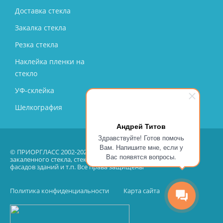
Доставка стекла
Закалка стекла
Резка стекла
Наклейка пленки на
стекло
УФ-склейка
Шелкография
Андрей Титов
Здравствуйте! Готов помочь
Вам. Напишите мне, если у
© ПРИОРГЛАСС 2002-2026 – производство, продажа, монтаж
Вас появятся вопросы.
закаленного стекла, стеклянных перегородок, остекление
фасадов зданий и т.п. Все права защищены
Политика конфиденциальности
Карта сайта