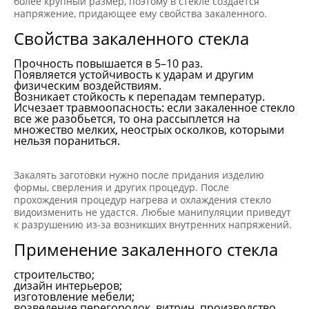
более крупный размер, поэтому в стекле создается
напряжение, придающее ему свойства закаленного.
Свойства закаленного стекла
Прочность повышается в 5–10 раз.
Появляется устойчивость к ударам и другим
физическим воздействиям.
Возникает стойкость к перепадам температур.
Исчезает травмоопасность: если закаленное стекло
все же разобьется, то она рассыплется на
множество мелких, неострых осколков, которыми
нельзя пораниться.
Закалять заготовки нужно после придания изделию
формы, сверления и других процедур. После
прохождения процедур нагрева и охлаждения стекло
видоизменить не удастся. Любые манипуляции приведут
к разрушению из-за возникших внутренних напряжений.
Применение закаленного стекла
строительство;
дизайн интерьеров;
изготовление мебели;
возведение перегородок, витрин, производство