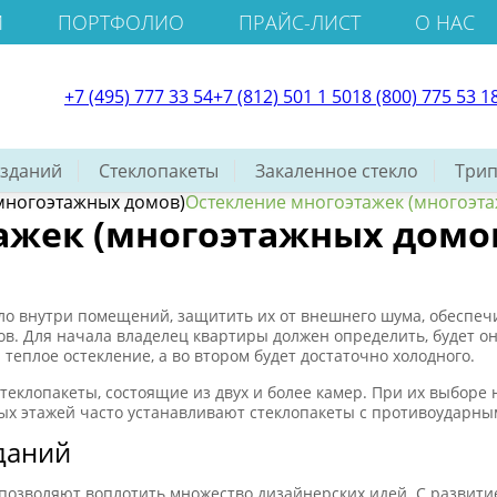
И
ПОРТФОЛИО
ПРАЙС-ЛИСТ
О НАС
+7 (495) 777 33 54
+7 (812) 501 1 501
8 (800) 775 53 1
 зданий
Стеклопакеты
Закаленное стекло
Трип
многоэтажных домов)
Остекление многоэтажек (многоэт
ажек (многоэтажных домо
ло внутри помещений, защитить их от внешнего шума, обеспе
ов. Для начала владелец квартиры должен определить, будет о
 теплое остекление, а во втором будет достаточно холодного.
еклопакеты, состоящие из двух и более камер. При их выборе 
ых этажей часто устанавливают стеклопакеты с противоударны
даний
позволяют воплотить множество дизайнерских идей. С развити