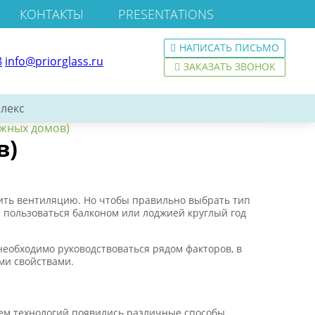
КОНТАКТЫ
PRESENTATIONS
НАПИСАТЬ ПИСЬМО
8
info@priorglass.ru
ЗАКАЗАТЬ ЗВОНОК
лекс
ажных домов)
в)
чить вентиляцию. Но чтобы правильно выбрать тип
н пользоваться балконом или лоджией круглый год
необходимо руководствоваться рядом факторов, в
ми свойствами.
ем технологий появились различные способы