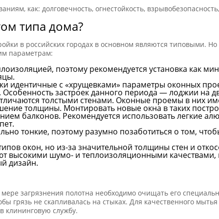
аниям, как: долговечность, огнестойкость, взрывобезопасность,
том типа дома?
тройки в российских городах в основном являются типовыми. Н
им параметрам:
плоизоляцией, поэтому рекомендуется установка как ми
яцы.
ки идентичные с «хрущевками» параметры оконных прое
 Особенность застроек данного периода — лоджии на дв
отличаются толстыми стенами. Оконные проемы в них им
шение толщины. Монтировать новые окна в таких постро
нием балконов. Рекомендуется использовать легкие алю
пет.
ольно тонкие, поэтому разумно позаботиться о том, чт
типов окон, но из-за значительной толщины стен и отко
ют высокими шумо- и теплоизоляционными качествами,
ый дизайн.
По мере загрязнения полотна необходимо очищать его специа
обы грязь не скапливалась на стыках. Для качественного мыть
в клининговую службу.