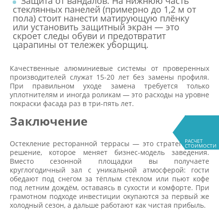
Защита от вандалов. На нижнюю часть
стеклянных панелей (примерно до 1,2 м от
пола) стоит нанести матирующую плёнку
или установить защитный экран — это
скроет следы обуви и предотвратит
царапины от тележек уборщиц.
Качественные алюминиевые системы от проверенных
производителей служат 15-20 лет без замены профиля.
При правильном уходе замена требуется только
уплотнителям и иногда роликам — это расходы на уровне
покраски фасада раз в три-пять лет.
Заключение
РАСЧЕТ
Остекление ресторанной террасы — это стратегическое
СТОИМОСТИ
решение, которое меняет бизнес-модель заведения.
Вместо сезонной площадки вы получаете
круглогодичный зал с уникальной атмосферой: гости
обедают под снегом за тёплым стеклом или пьют кофе
под летним дождём, оставаясь в сухости и комфорте. При
грамотном подходе инвестиции окупаются за первый же
холодный сезон, а дальше работают как чистая прибыль.