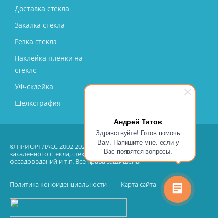
Доставка стекла
Закалка стекла
Резка стекла
Наклейка пленки на
стекло
УФ-склейка
Шелкография
Андрей Титов
Здравствуйте! Готов помочь
Вам. Напишите мне, если у
© ПРИОРГЛАСС 2002-2026 – производство, продажа, монтаж
Вас появятся вопросы.
закаленного стекла, стеклянных перегородок, остекление
фасадов зданий и т.п. Все права защищены
Политика конфиденциальности
Карта сайта