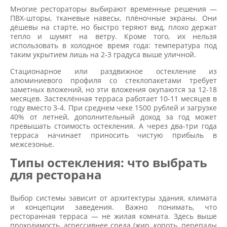
Многие рестораторы выбирают временные решения —
ПВХ-шторы, тканевые навесы, плёночные экраны. Они
дёшевы на старте, но быстро теряют вид, плохо держат
тепло и шумят на ветру. Кроме того, их нельзя
использовать в холодное время года: температура под
таким укрытием лишь на 2-3 градуса выше уличной.
Стационарное или раздвижное остекление из
алюминиевого профиля со стеклопакетами требует
заметных вложений, но эти вложения окупаются за 12-18
месяцев. Застеклённая терраса работает 10-11 месяцев в
году вместо 3-4. При среднем чеке 1500 рублей и загрузке
40% от летней, дополнительный доход за год может
превышать стоимость остекления. А через два-три года
терраса начинает приносить чистую прибыль в
межсезонье.
Типы остекления: что выбрать
для ресторана
Выбор системы зависит от архитектуры здания, климата
и концепции заведения. Важно понимать, что
ресторанная терраса — не жилая комната. Здесь выше
проходимость, агрессивнее среда (жир, копоть, перепады