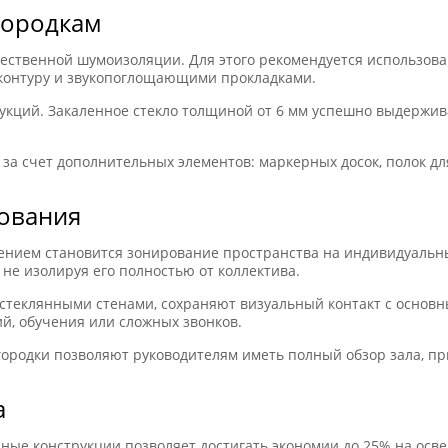
городкам
ественной шумоизоляции. Для этого рекомендуется использова
контуру и звукопоглощающими прокладками.
укций. Закаленное стекло толщиной от 6 мм успешно выдержив
а счет дополнительных элементов: маркерных досок, полок дл
ования
нием становится зонирование пространства на индивидуальные
не изолируя его полностью от коллектива.
теклянными стенами, сохраняют визуальный контакт с основн
й, обучения или сложных звонков.
ородки позволяют руководителям иметь полный обзор зала, при
а
нные конструкции позволяет достигать экономии до 25% на осв