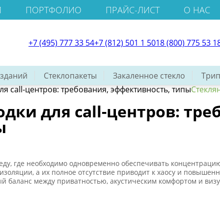
И
ПОРТФОЛИО
ПРАЙС-ЛИСТ
О НАС
+7 (495) 777 33 54
+7 (812) 501 1 501
8 (800) 775 53 1
 зданий
Стеклопакеты
Закаленное стекло
Трип
я call-центров: требования, эффективность, типы
Стеклян
дки для call-центров: тре
ы
реду, где необходимо одновременно обеспечивать концентраци
изоляции, а их полное отсутствие приводит к хаосу и повышен
й баланс между приватностью, акустическим комфортом и виз