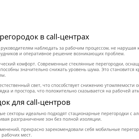
егородок в call-центрах
руководителям наблюдать за рабочим процессом, не нарушая 
трудников и оперативное решение возникающих проблем.
ический комфорт. Современные стеклянные перегородки, осна
собны значительно снижать уровень шума. Это становится кр
ры.
стественный свет, что способствует снижению утомляемости оп
дка и простора, что положительно сказывается на рабочей ат
к для call-центров
ные секторы идеально подходят стационарные перегородки с 
ивая разграничение зон без полной изоляции.
изменений, прекрасно зарекомендовали себя мобильные перего
 рабочих мест.