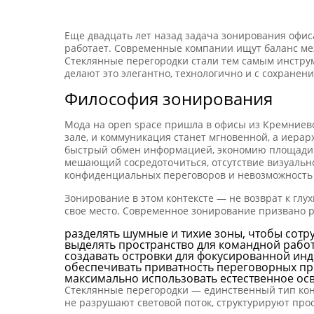
Еще двадцать лет назад задача зонирования офиса
работает. Современные компании ищут баланс ме
Стеклянные перегородки стали тем самым инструм
делают это элегантно, технологично и с сохранен
Философия зонирования
Мода на open space пришла в офисы из Кремниево
зале, и коммуникация станет мгновенной, а иерар
быстрый обмен информацией, экономию площади и
мешающий сосредоточиться, отсутствие визуально
конфиденциальных переговоров и невозможность 
Зонирование в этом контексте — не возврат к глу
свое место. Современное зонирование призвано 
разделять шумные и тихие зоны, чтобы сотр
выделять пространство для командной работ
создавать островки для фокусированной инд
обеспечивать приватность переговорных про
максимально использовать естественное осв
Стеклянные перегородки — единственный тип конс
не разрушают световой поток, структурируют про