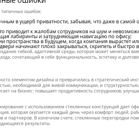
х типичных ошибок:
чным в ущерб приватности, забывая, что даже в самой 
то приводит к жалобам сотрудников на шум и невозможн
щая лабиринты и затрудняющая навигацию по офису;
и пространства в будущем, когда компания вырастет ил
 двери начинают плохо закрываться, скрипеть и быстро в
здание гибкой, адаптивной среды, которая может меняться вм
хода, сочетающий в себе функциональность, эстетику и долгове
осто элементом дизайна и превратились в стратегический инс
остью, необходимой для живой коммуникации, и структурность
отает на бизнес: повышает продуктивность сотрудников, улучш
нирование с использованием стеклянных конструкций дает оф
ция, которая окупается каждый день через комфорт людей, раб
в и партнеров. В конечном счете, стеклянные перегородки помог
ыдающиеся результаты.