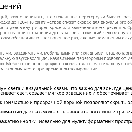
ешений
кций, важно понимать, что стеклянные перегородки бывают раз
родки до 120–140 сантиметров служат скорее для визуального о
ия отделов внутри open space или выделения зоны ресепшн. Ср
анства при сохранении доступа света: сидящий человек чувст
отолка обеспечивают полноценное разделение помещений с аку
рными, раздвижными, мобильными или складными. Стационарны
льную звукоизоляцию. Раздвижные перегородки позволяют ме
. Мобильные перегородки на колесах дают максимальную гиб
ся, экономя место при временном зонировании.
:
ум света и визуальной связи, что важно для зон, где це
еивает свет, создает мягкое освещение и обеспечивает
жней частью и прозрачной верхней позволяют скрыть р
опечатью
дает возможность наносить логотипы и графи
ажатию кнопки, идеально для мультиформатных простран