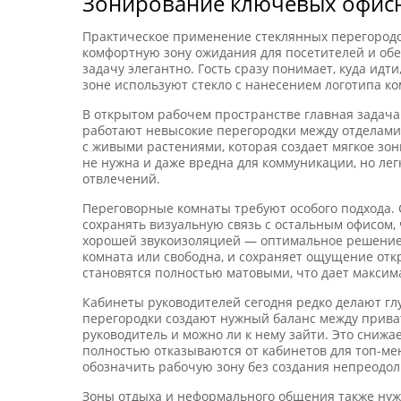
Зонирование ключевых офис
Практическое применение стеклянных перегородок
комфортную зону ожидания для посетителей и обе
задачу элегантно. Гость сразу понимает, куда идт
зоне используют стекло с нанесением логотипа ко
В открытом рабочем пространстве главная задач
работают невысокие перегородки между отделами
с живыми растениями, которая создает мягкое зо
не нужна и даже вредна для коммуникации, но ле
отвлечений.
Переговорные комнаты требуют особого подхода. 
сохранять визуальную связь с остальным офисом,
хорошей звукоизоляцией — оптимальное решение. 
комната или свободна, и сохраняет ощущение отк
становятся полностью матовыми, что дает максим
Кабинеты руководителей сегодня редко делают г
перегородки создают нужный баланс между приватн
руководитель и можно ли к нему зайти. Это сниж
полностью отказываются от кабинетов для топ-ме
обозначить рабочую зону без создания непреодол
Зоны отдыха и неформального общения также нуж