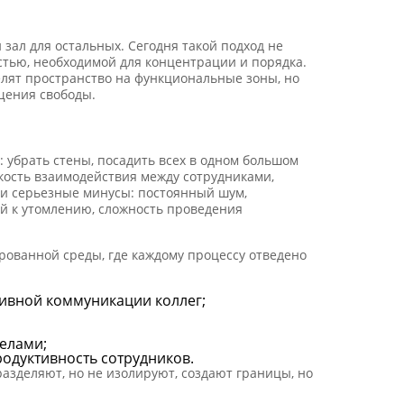
зал для остальных. Сегодня такой подход не
тью, необходимой для концентрации и порядка.
елят пространство на функциональные зоны, но
ущения свободы.
 убрать стены, посадить всех в одном большом
гкость взаимодействия между сотрудниками,
и серьезные минусы: постоянный шум,
ий к утомлению, сложность проведения
ированной среды, где каждому процессу отведено
тивной коммуникации коллег;
делами;
одуктивность сотрудников.
азделяют, но не изолируют, создают границы, но