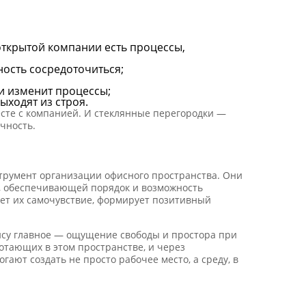
открытой компании есть процессы,
ость сосредоточиться;
и изменит процессы;
ыходят из строя.
есте с компанией. И стеклянные перегородки —
чность.
трумент организации офисного пространства. Они
ю, обеспечивающей порядок и возможность
ает их самочувствие, формирует позитивный
ису главное — ощущение свободы и простора при
отающих в этом пространстве, и через
ают создать не просто рабочее место, а среду, в