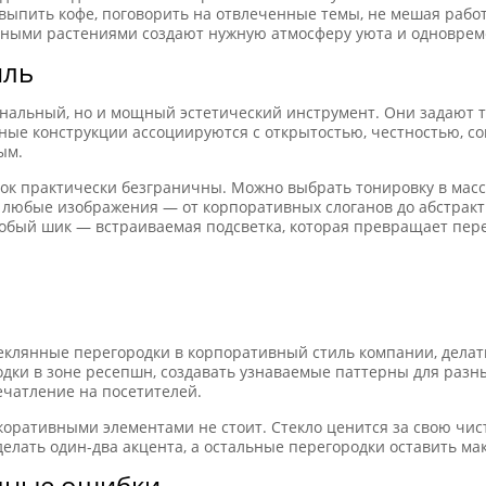
 выпить кофе, поговорить на отвлеченные темы, не мешая раб
еными растениями создают нужную атмосферу уюта и одновреме
иль
нальный, но и мощный эстетический инструмент. Они задают 
ные конструкции ассоциируются с открытостью, честностью, 
ым.
ок практически безграничны. Можно выбрать тонировку в масс
о любые изображения — от корпоративных слоганов до абстрак
обый шик — встраиваемая подсветка, которая превращает пере
теклянные перегородки в корпоративный стиль компании, дела
дки в зоне ресепшн, создавать узнаваемые паттерны для разн
ечатление на посетителей.
коративными элементами не стоит. Стекло ценится за свою чис
елать один-два акцента, а остальные перегородки оставить м
ичные ошибки