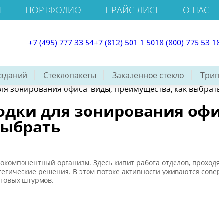
И
ПОРТФОЛИО
ПРАЙС-ЛИСТ
О НАС
+7 (495) 777 33 54
+7 (812) 501 1 501
8 (800) 775 53 1
 зданий
Стеклопакеты
Закаленное стекло
Трип
ля зонирования офиса: виды, преимущества, как выбрат
одки для зонирования офи
выбрать
компонентный организм. Здесь кипит работа отделов, проходя
егические решения. В этом потоке активности уживаются сове
говых штурмов.