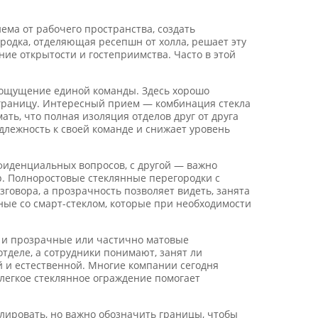
ема от рабочего пространства, создать
родка, отделяющая ресепшн от холла, решает эту
ение открытости и гостеприимства. Часто в этой
ь ощущение единой команды. Здесь хорошо
 границу. Интересный прием — комбинация стекла
ть, что полная изоляция отделов друг от друга
длежность к своей команде и снижает уровень
фиденциальных вопросов, с другой — важно
р. Полноростовые стеклянные перегородки с
овора, а прозрачность позволяет видеть, занята
ные со смарт-стеклом, которые при необходимости
, и прозрачные или частично матовые
тделе, а сотрудники понимают, занят ли
й и естественной. Многие компании сегодня
 легкое стеклянное ограждение помогает
лировать, но важно обозначить границы, чтобы