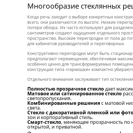
Многообразие стеклянных р
Когда речь заходит о выборе конкретных констру
всего, они различаются по высоте. Низкие перего
потери обзора. Их часто используют для разделен
сантиметров создают ощущение отдельного простр
пространство. Высокие перегородки от пола до п
для кабинетов руководителей и переговорных.
Конструктивно перегородки могут быть стациона
предполагают перемещения, обеспечивая максима
особенно ценно для трансформируемых помещений
конструкции типа «гармошки» компактно убирают
Отдельного внимания заслуживает тип остекления
Полностью прозрачное стекло
дает максим
Матовое или сатинированное стекло
расс
светопропускания.
Комбинированные решения
с матовой ни
света.
Стекло с декоративной пленкой или фот
зон и корпоративный стиль.
Смарт-стекло
, меняющее прозрачность по н
открытой, и приватной.