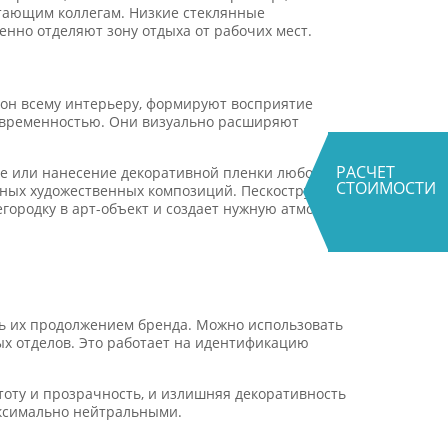
отающим коллегам. Низкие стеклянные
нно отделяют зону отдыха от рабочих мест.
тон всему интерьеру, формируют восприятие
современностью. Они визуально расширяют
РАСЧЕТ
е или нанесение декоративной пленки любого
СТОИМОСТИ
тных художественных композиций. Пескоструйная
городку в арт-объект и создает нужную атмосферу
ть их продолжением бренда. Можно использовать
ых отделов. Это работает на идентификацию
тоту и прозрачность, и излишняя декоративность
аксимально нейтральными.