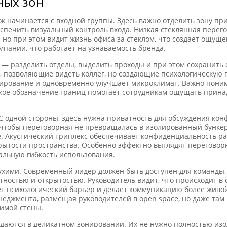
ных зон
 начинается с входной группы. Здесь важно отделить зону при
спечить визуальный контроль входа. Низкая стеклянная перего
и, но при этом видит жизнь офиса за стеклом, что создает ощущ
мпании, что работает на узнаваемость бренда.
а — разделить отделы, выделить проходы и при этом сохранит
, позволяющие видеть коллег, но создающие психологическую
нирование и одновременно улучшает микроклимат. Важно понима
гкое обозначение границ помогает сотрудникам ощущать прина
С одной стороны, здесь нужна приватность для обсуждения кон
 чтобы переговорная не превращалась в изолированный бунке
Акустический триплекс обеспечивает конфиденциальность разг
рытости пространства. Особенно эффектно выглядят переговор
альную гибкость использования.
лухими. Современный лидер должен быть доступен для команды
остью и открытостью. Руководитель видит, что происходит в о
ает психологический барьер и делает коммуникацию более живо
неджмента, размещая руководителей в open space, но даже там
имой стены.
даются в деликатном зонировании. Их не нужно полностью изо