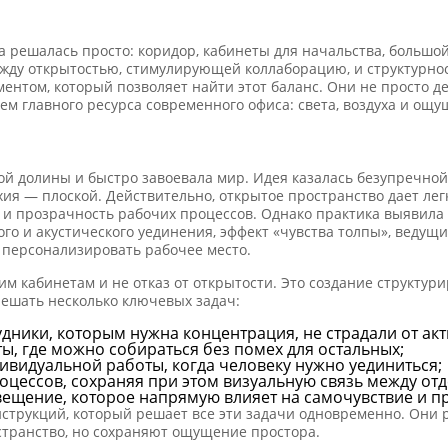
 решалась просто: коридор, кабинеты для начальства, большой 
жду открытостью, стимулирующей коллаборацию, и структурнос
ентом, который позволяет найти этот баланс. Они не просто д
ием главного ресурса современного офиса: света, воздуха и ощ
й долины и быстро завоевала мир. Идея казалась безупречной:
хия — плоской. Действительно, открытое пространство дает ле
 прозрачность рабочих процессов. Однако практика выявила 
го и акустического уединения, эффект «чувства толпы», ведущ
персонализировать рабочее место.
хим кабинетам и не отказ от открытости. Это создание структур
решать несколько ключевых задач:
удники, которым нужна концентрация, не страдали от ак
ы, где можно собираться без помех для остальных;
ивидуальной работы, когда человеку нужно уединиться;
цессов, сохраняя при этом визуальную связь между от
ещение, которое напрямую влияет на самочувствие и пр
трукций, который решает все эти задачи одновременно. Они р
странство, но сохраняют ощущение простора.