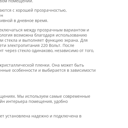
юбом помещении.
чаются с хорошей прозрачностью,
ен
тивной в дневное время.
еключаться между прозрачным вариантом и
нология возможна благодаря использованию
ми стекла и выполняет функцию экрана. Для
ети электропитания 220 Вольт. После
 через стекло одинаково, независимо от того,
кристаллической пленки. Она может быть
енные особенности и выбирается в зависимости
ещениях. Мы используем самые современные
айн интерьера помещения, удобно
дет установлена надежно и подключена в