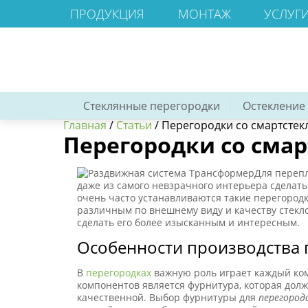
ПРОДУКЦИЯ
МОНТАЖ
УСЛУГ
Стеклянные перегородки
Остекление
Главная
/
Статьи
/
Перегородки со смартстек
Перегородки со сма
Для переп
даже из самого невзрачного интерьера сделат
очень часто устанавливаются такие перегород
различным по внешнему виду и качеству стекл
сделать его более изысканным и интересным.
Особенности производства 
В
перегородках
важную роль играет каждый ком
компонентов является фурнитура, которая долж
качественной. Выбор фурнитуры для
перегород