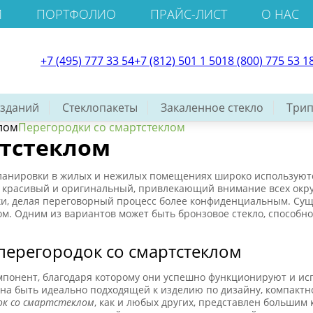
И
ПОРТФОЛИО
ПРАЙС-ЛИСТ
О НАС
+7 (495) 777 33 54
+7 (812) 501 1 501
8 (800) 775 53 1
 зданий
Стеклопакеты
Закаленное стекло
Трип
лом
Перегородки со смартстеклом
ртстеклом
ланировки в жилых и нежилых помещениях широко использую
ь красивый и оригинальный, привлекающий внимание всех окру
ки, делая переговорный процесс более конфиденциальным. Сущ
ом. Одним из вариантов может быть бронзовое стекло, способн
перегородок со смартстеклом
понент, благодаря которому они успешно функционируют и исп
на быть идеально подходящей к изделию по дизайну, компактной
ок со смартстеклом
, как и любых других, представлен большим