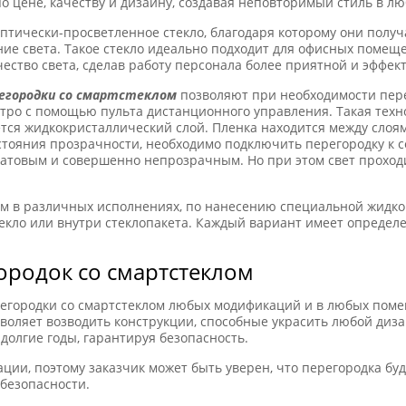
 цене, качеству и дизайну, создавая неповторимый стиль в л
оптически-просветленное стекло, благодаря которому они полу
е света. Такое стекло идеально подходит для офисных помещ
чество света, сделав работу персонала более приятной и эффек
егородки со смартстеклом
позволяют при необходимости пер
стро с помощью пульта дистанционного управления. Такая тех
тся жидкокристаллический слой. Пленка находится между слоя
тояния прозрачности, необходимо подключить перегородку к с
атовым и совершенно непрозрачным. Но при этом свет проходит
м в различных исполнениях, по нанесению специальной жидко
текло или внутри стеклопакета. Каждый вариант имеет определ
родок со смартстеклом
регородки со смартстеклом любых модификаций и в любых пом
зволяет возводить конструкции, способные украсить любой диз
долгие годы, гарантируя безопасность.
ии, поэтому заказчик может быть уверен, что перегородка бу
безопасности.