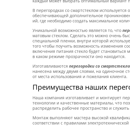
каждый может выбрать оптимальный вариант по
В перегородках со смартстеклом используется 
обеспечивающей дополнительное проникновени
ий, где необходимо создать максимальное коли
Уникальной возможностью является то, что
пер
матовым стеклом. Сделать это можно очень бы
специальной пленки, внутри которой используе
того чтобы поучить возможность изменения сос
включения питания стекло будет становиться м
в каком режиме прозрачности оно находится.
Изготавливаются
перегородки со смартстекло
нанесена между двумя слоями, на одиночное с
от места использования и пожелания клиента.
Преимущества наших перего
Наша компания изготавливает и монтирует пе
технологии и качественные материалы, что по
распределить рабочее пространство и служить 
Монтаж выполняют мастера высокой квалификац
соответствии с правилами электротехнической 