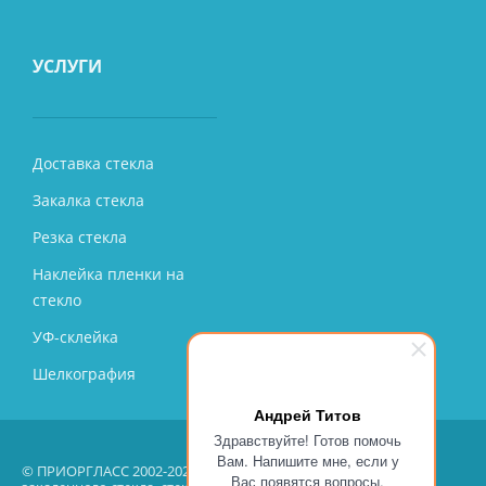
УСЛУГИ
Доставка стекла
Закалка стекла
Резка стекла
Наклейка пленки на
стекло
УФ-склейка
Шелкография
Андрей Титов
Здравствуйте! Готов помочь
Вам. Напишите мне, если у
© ПРИОРГЛАСС 2002-2026 – производство, продажа, монтаж
Вас появятся вопросы.