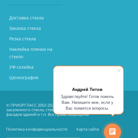
Доставка стекла
Закалка стекла
Резка стекла
Наклейка пленки на
стекло
УФ-склейка
Шелкография
Андрей Титов
Здравствуйте! Готов помочь
Вам. Напишите мне, если у
© ПРИОРГЛАСС 2002-2026 – производство, продажа, монтаж
Вас появятся вопросы.
закаленного стекла, стеклянных перегородок, остекление
фасадов зданий и т.п. Все права защищены
Политика конфиденциальности
Карта сайта