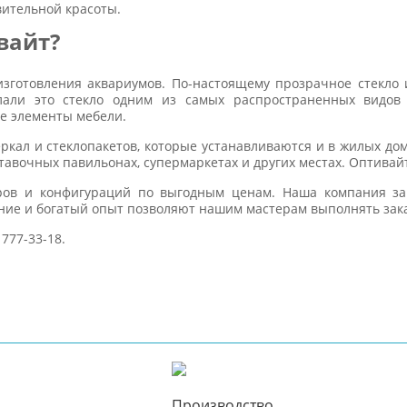
вительной красоты.
вайт?
зготовления аквариумов. По-настоящему прозрачное стекло 
лали это стекло одним из самых распространенных видов
ие элементы мебели.
еркал и стеклопакетов, которые устанавливаются и в жилых до
ставочных павильонах, супермаркетах и других местах. Оптивай
еров и конфигураций по выгодным ценам. Наша компания з
ние и богатый опыт позволяют нашим мастерам выполнять зак
 777-33-18.
Производство