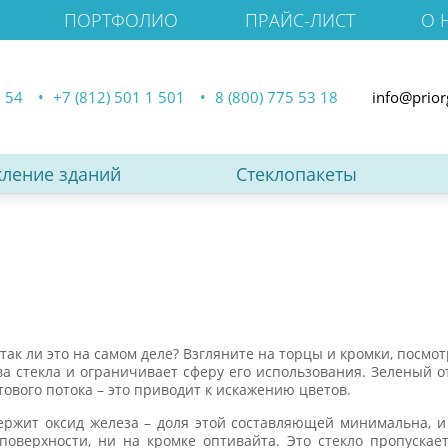
ПОРТФОЛИО
ПРАЙС-ЛИСТ
О 
3 54
+7 (812) 501 1 501
8 (800) 775 53 18
info@prior
кление зданий
Стеклопакеты
ак ли это на самом деле? Взгляните на торцы и кромки, посмот
тва стекла и ограничивает сферу его использования. Зеленый о
тового потока – это приводит к искажению цветов.
ржит оксид железа – доля этой составляющей минимальна, и 
 поверхности, ни на кромке оптивайта. Это стекло пропускае