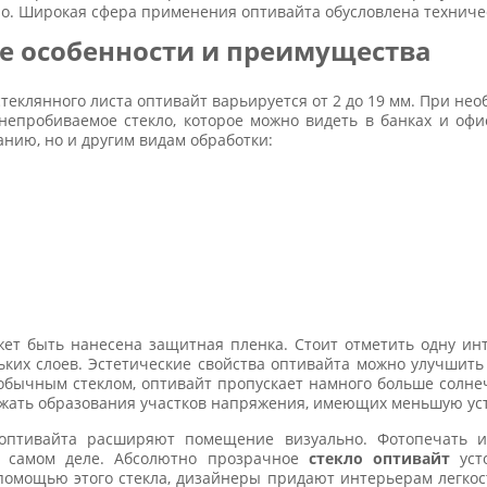
но. Широкая сфера применения оптивайта обусловлена техниче
ие особенности и преимущества
теклянного листа оптивайт варьируется от 2 до 19 мм. При не
непробиваемое стекло, которое можно видеть в банках и оф
анию, но и другим видам обработки:
ет быть нанесена защитная пленка. Стоит отметить одну инт
ьких слоев. Эстетические свойства оптивайта можно улучшит
обычным стеклом, оптивайт пропускает намного больше солне
бежать образования участков напряжения, имеющих меньшую ус
 оптивайта расширяют помещение визуально. Фотопечать 
а самом деле. Абсолютно прозрачное
стекло оптивайт
усто
помощью этого стекла, дизайнеры придают интерьерам легкост