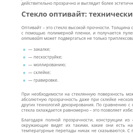
действительно прозрачно и выглядит более эстетич
Стекло оптивайт: техническ
Оптивайт – это стекло высокой прочности. Толщина с
с помощью полимерной пленки, и получается пуле
оптивайт
может подвергаться не только триплексов
— закалке;
— пескоструйке;
— моллированию;
— склейке;
— гравировке.
При необходимости на стеклянную поверхность мож
абсолютную прозрачность даже при склейке нескол
других технологий декорирования. По сравнению с 
стекла охлаждается равномерно – это позволяет из
Благодаря полной прозрачности, конструкции из
окружающие видят их такими, какие они есть н
температурные перепады никак не сказываются. С 