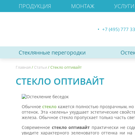
ПРОДУКЦИЯ
МОНТАЖ
УСЛУГИ
+7 (495) 777 3
Стеклянные перегородки
Осте
Главная
/
Статьи
/
Стекло оптивайт
СТЕКЛО ОПТИВАЙТ
Обычное
стекло
кажется полностью прозрачным, но т
оттенок. Эта «зелень» ухудшает эстетические свойс
железа. Обычное стекло пропускает только часть све
Современное
стекло оптивайт
практически не соде
увидите характерного зеленоватого оттенка ни на