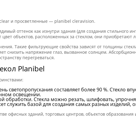
lear и просветленные — planibel cleravision.
имый оттенок как изнутри здания (для создания стильного инте
цвет объектов, расположенных за стеклом, они приобретают л
ения. Такие фильтрующие свойства зависят от толщины стекла
яет снизить напряжение глаз, вызванное солнцем. Абсорбцион
странству перегреваться.
кол Planibel
оинствами:
ень светопропускания составляет более 90 %. Стекло вп
енном освещении.
 обработки. Стекла можно резать, шлифовать, упрочнят
 служить базой для создания самых разных изделий, о
ьстве офисных зданий, торговых центров, объектов образовани