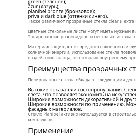
green (зеленое);
azur (лазурь);
planibel bronze (бронзовое);
priva и dark blue (оттенки синего).
Также различают прозрачные стекла clear и extra c
Цветные стекольные листы могут иметь нужный вид
Тонированные разновидности несколько искажают 
Материал защищает от вредного солнечного излуч
солнечной энергии. Использование стекла позвол
воздействие солнца, не позволяя внутреннему про
Преимущества прозрачных сте
Полированные стекла обладают следующими дост
Высокие показатели светопропускания. Степ
света, что позволяет экономить на искусств
Широкие возможности декоративной и другой
Широкие возможности по применению. Может
фасадных материалов.
Стекло Planibel активно используется в строител
комплексов.
Применение