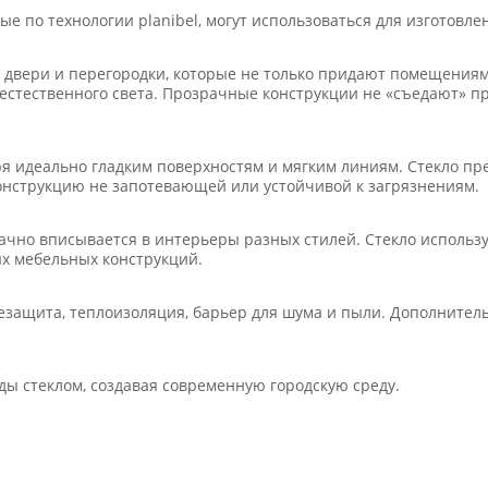
 по технологии planibel, могут использоваться для изготовле
 двери и перегородки, которые не только придают помещениям
стественного света. Прозрачные конструкции не «съедают» пр
я идеально гладким поверхностям и мягким линиям. Стекло пр
онструкцию не запотевающей или устойчивой к загрязнениям.
ачно вписывается в интерьеры разных стилей. Стекло использу
ых мебельных конструкций.
езащита, теплоизоляция, барьер для шума и пыли. Дополнител
ы стеклом, создавая современную городскую среду.