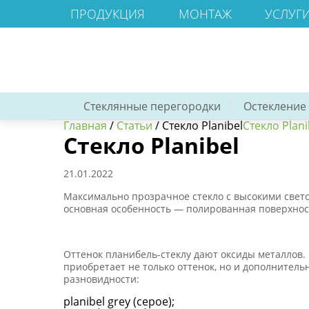
ПРОДУКЦИЯ
МОНТАЖ
УСЛУГ
Стеклянные перегородки
Остекление
Главная
/
Статьи
/
Стекло Planibel
Стекло Plani
Стекло Planibel
21.01.2022
Максимально прозрачное стекло с высокими свет
основная особенность — полированная поверхнос
Оттенок планибель-стеклу дают оксиды металлов. 
приобретает не только оттенок, но и дополнител
разновидности:
planibel grey (серое);