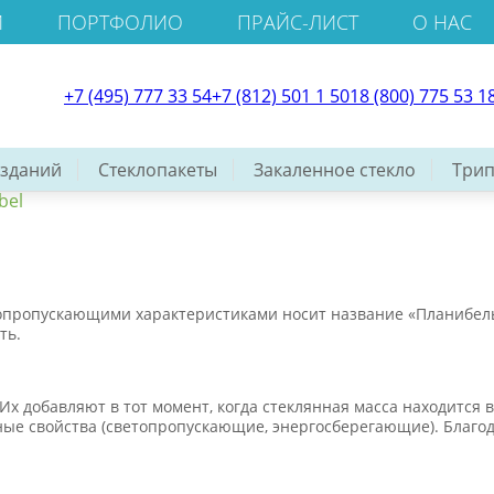
И
ПОРТФОЛИО
ПРАЙС-ЛИСТ
О НАС
+7 (495) 777 33 54
+7 (812) 501 1 501
8 (800) 775 53 1
 зданий
Стеклопакеты
Закаленное стекло
Трип
bel
опропускающими характеристиками носит название «Планибель»
ть.
Их добавляют в тот момент, когда стеклянная масса находится 
ьные свойства (светопропускающие, энергосберегающие). Благ