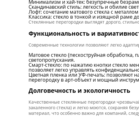
Минимализм и хай-тек: безупречные безрам
Скандинавский стиль: легкость и обилие све
Лофт: сочетание матового стекла с металло
Классика: стекло в тонкой и изящной раме д
Стеклянные перегородки выглядят дорого, стильно
Функциональность и вариативнос
Современные технологии позволяют легко адаптир
Матовое стекло (пескоструйная обработка, п
светопропускания.
Смарт-стекло: по нажатию кнопки стекло ме
позволяет легко управлять конфиденциальн
Цветная пленка или УФ-печать: позволяют 
перегородку в арт-объект и мощный инстру
Долговечность и экологичность
Качественные стеклянные перегородки чрезвычай
закаленного стекла) и легко моются, сохраняя бе
материал, что особенно важно для компаний, сле