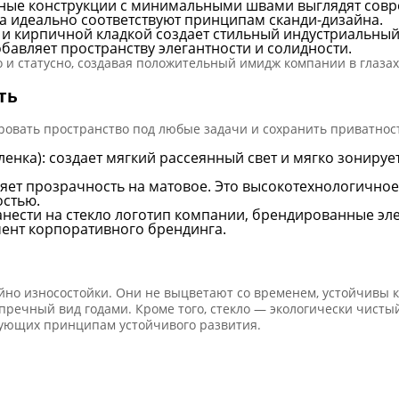
ные конструкции с минимальными швами выглядят совр
та идеально соответствуют принципам сканди-дизайна.
м и кирпичной кладкой создает стильный индустриальны
обавляет пространству элегантности и солидности.
 и статусно, создавая положительный имидж компании в глазах
ть
овать пространство под любые задачи и сохранить приватность
ленка): создает мягкий рассеянный свет и мягко зонируе
няет прозрачность на матовое. Это высокотехнологично
остью.
нанести на стекло логотип компании, брендированные э
мент корпоративного брендинга.
но износостойки. Они не выцветают со временем, устойчивы 
зупречный вид годами. Кроме того, стекло — экологически чис
дующих принципам устойчивого развития.