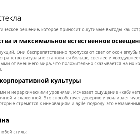
текла
гическое решение, которое приносит ощутимые выгоды как сотр
тва и максимальное естественное освещен
трукций. Они беспрепятственно пропускают свет от окон вглубь
странство визуально становится больше, светлее и «воздушнее»
ными от внешнего мира, что положительно сказывается на их ко
.
 корпоративной культуры
ми и иерархическими уровнями. Исчезает ощущение «кабинетно
чной и слаженной. Это способствует доверию и усиливает чувст
оторые стремятся к инновациям и agile-подходу, это незамени
йна
любой стиль: