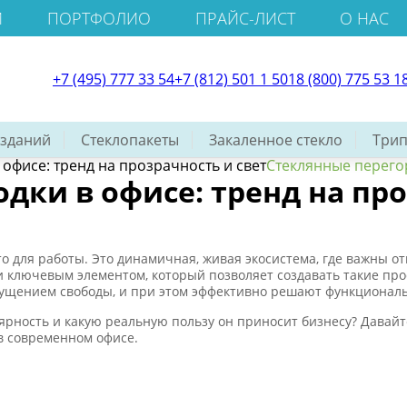
И
ПОРТФОЛИО
ПРАЙС-ЛИСТ
О НАС
+7 (495) 777 33 54
+7 (812) 501 1 501
8 (800) 775 53 1
 зданий
Стеклопакеты
Закаленное стекло
Трип
офисе: тренд на прозрачность и свет
Стеклянные перегор
дки в офисе: тренд на про
о для работы. Это динамичная, живая экосистема, где важны о
и ключевым элементом, который позволяет создавать такие пр
ощущением свободы, и при этом эффективно решают функционал
ярность и какую реальную пользу он приносит бизнесу? Давай
в современном офисе.