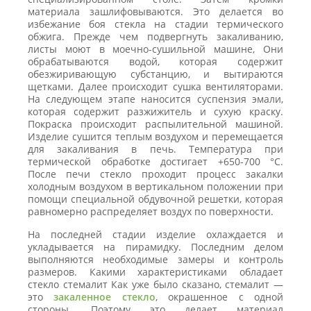
материала зашлифовываются. Это делается во
избежание боя стекла на стадии термического
обжига. Прежде чем подвергнуть закаливанию,
листы моют в моечно-сушильной машине, Они
обрабатываются водой, которая содержит
обезжиривающую субстанцию, и вытираются
щетками. Далее происходит сушка вентиляторами.
На следующем этапе наносится суспензия эмали,
которая содержит разжижитель и сухую краску.
Покраска происходит распылительной машиной.
Изделие сушится теплым воздухом и перемещается
для закаливания в печь. Температура при
термической обработке достигает +650-700 °С.
После печи стекло проходит процесс закалки
холодным воздухом в вертикальном положении при
помощи специальной обдувочной решетки, которая
равномерно распределяет воздух по поверхности.
На последней стадии изделие охлаждается и
укладывается на пирамидку. Последним делом
выполняются необходимые замеры и контроль
размеров. Какими характеристиками обладает
стекло стемалит Как уже было сказано, стемалит —
это
закаленное стекло
, окрашенное с одной
стороны. Поэтому это делает материал