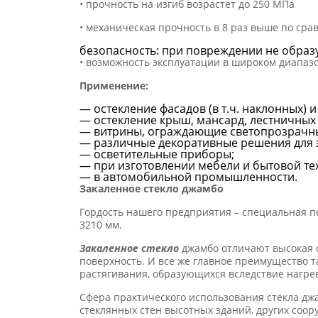
• прочность на изгиб возрастет до 250 МПа
• механическая прочность в 8 раз выше по ср
безопасность: при повреждении не образу
• возможность эксплуатации в широком диапаз
Применение:
— остекление фасадов (в т.ч. наклонных) и
— остекление крыш, мансард, лестничных 
— витрины, ограждающие светопрозрачны
— различные декоративные решения для 
— осветительные приборы;
— при изготовлении мебели и бытовой те
— в автомобильной промышленности.
Закаленное стекло джамбо
Гордость нашего предприятия – специальная п
3210 мм.
Закаленное стекло
джамбо отличают высокая с
поверхность. И все же главное преимущество 
растягивания, образующихся вследствие нагре
Сфера практического использования стекла джа
стеклянных стен высотных зданий, других соо