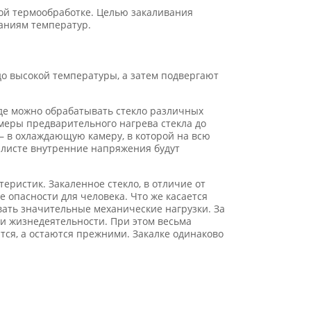
ной термообработке. Целью закаливания
аниям температур.
о высокой температуры, а затем подвергают
де можно обрабатывать стекло различных
меры предварительного нагрева стекла до
м – в охлаждающую камеру, в которой на всю
 листе внутренние напряжения будут
ристик. Закаленное стекло, в отличие от
 опасности для человека. Что же касается
вать значительные механические нагрузки. За
и жизнедеятельности. При этом весьма
тся, а остаются прежними. Закалке одинаково