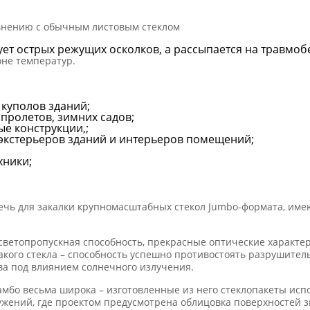
авнению с обычным листовым стеклом
ет острых режущих осколков, а рассыпается на травмоб
оне температур.
 куполов зданий;
пролетов, зимних садов;
е конструкции,;
экстерьеров зданий и интерьеров помещений;
хники;
ечь для закалки крупномасштабных стекол Jumbo-формата, име
ветопропускная способность, прекрасные оптические характер
такого стекла – способность успешно противостоять разрушите
ва под влиянием солнечного излучения.
мбо весьма широка – изготовленные из него стеклопакеты исп
ружений, где проектом предусмотрена облицовка поверхносте