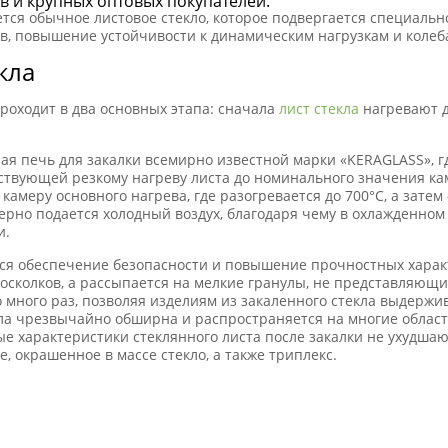
в и крупных оптовых покупателей.
ется обычное листовое стекло, которое подвергается специаль
в, повышение устойчивости к динамическим нагрузкам и колеб
кла
роходит в два основных этапа: сначала
лист стекла
нагревают д
я печь для закалки всемирно известной марки «KERAGLASS», г
тствующей резкому нагреву листа до номинального значения ка
в камеру основного нагрева, где разогревается до 700°C, а зате
рно подается холодный воздух, благодаря чему в охлажденном
и.
я обеспечение безопасности и повышение прочностных характе
осколков, а рассыпается на мелкие гранулы, не представляющие
о много раз, позволяя изделиям из закаленного стекла выдержи
кла чрезвычайно обширна и распространяется на многие област
ые характеристики стеклянного листа после закалки не ухудшаю
, окрашенное в массе стекло, а также триплекс.