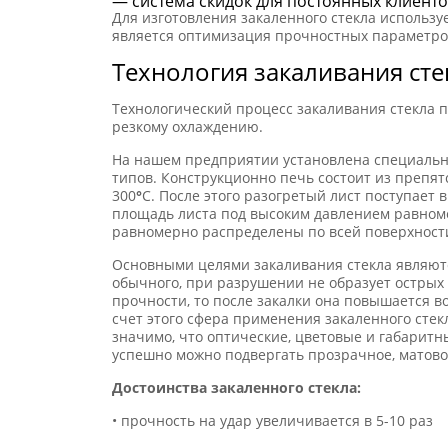
— система скидок для постоянных клиенто
Для изготовления закаленного стекла использу
является оптимизация прочностных параметро
Технология закаливания сте
Технологический процесс закаливания стекла п
резкому охлаждению.
На нашем предприятии установлена специальна
типов. Конструкционно печь состоит из препя
300
°
C. После этого разогретый лист поступает 
площадь листа под высоким давлением равноме
равномерно распределены по всей поверхност
Основными целями закаливания стекла являютс
обычного, при разрушении не образует острых 
прочности, то после закалки она повышается в
счет этого сфера применения закаленного сте
значимо, что оптические, цветовые и габаритн
успешно можно подвергать прозрачное, матовое
Достоинства закаленного стекла:
• прочность на удар увеличивается в 5-10 раз