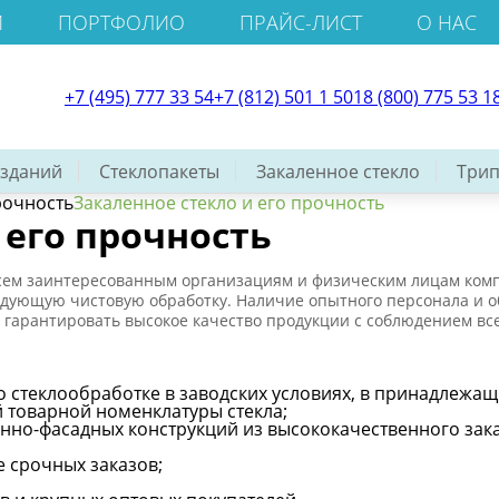
И
ПОРТФОЛИО
ПРАЙС-ЛИСТ
О НАС
+7 (495) 777 33 54
+7 (812) 501 1 501
8 (800) 775 53 1
 зданий
Стеклопакеты
Закаленное стекло
Трип
рочность
Закаленное стекло и его прочность
 его прочность
 всем заинтересованным организациям и физическим лицам комп
едующую чистовую обработку. Наличие опытного персонала и 
арантировать высокое качество продукции с соблюдением все
о стеклообработке в заводских условиях, в принадлежащ
 товарной номенклатуры стекла;
нно-фасадных конструкций из высококачественного зака
;
 срочных заказов;