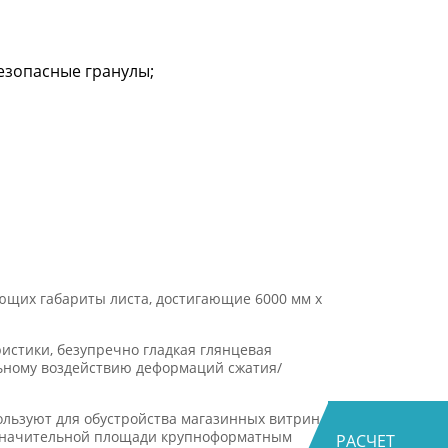
езопасные гранулы;
ющих габариты листа, достигающие 6000 мм х
истики, безупречно гладкая глянцевая
льному воздействию деформаций сжатия/
ользуют для обустройства магазинных витрин,
й значительной площади крупноформатным
РАСЧЕТ