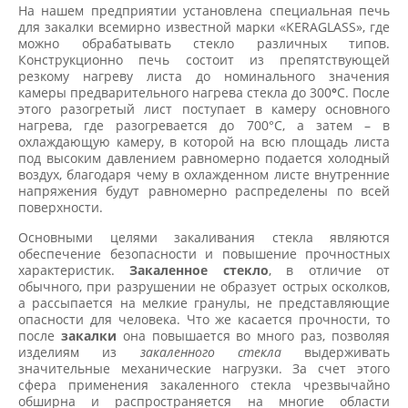
На нашем предприятии установлена специальная печь
для закалки всемирно известной марки «KERAGLASS», где
можно обрабатывать стекло различных типов.
Конструкционно печь состоит из препятствующей
резкому нагреву листа до номинального значения
камеры предварительного нагрева стекла до 300
°
C. После
этого разогретый лист поступает в камеру основного
нагрева, где разогревается до 700°C, а затем – в
охлаждающую камеру, в которой на всю площадь листа
под высоким давлением равномерно подается холодный
воздух, благодаря чему в охлажденном листе внутренние
напряжения будут равномерно распределены по всей
поверхности.
Основными целями закаливания стекла являются
обеспечение безопасности и повышение прочностных
характеристик.
Закаленное стекло
, в отличие от
обычного, при разрушении не образует острых осколков,
а рассыпается на мелкие гранулы, не представляющие
опасности для человека. Что же касается прочности, то
после
закалки
она повышается во много раз, позволяя
изделиям из
закаленного стекла
выдерживать
значительные механические нагрузки. За счет этого
сфера применения закаленного стекла чрезвычайно
обширна и распространяется на многие области