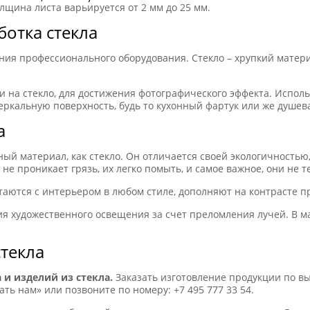
лщина листа варьируется от 2 мм до 25 мм.
ботка стекла
ия профессионального оборудования. Стекло – хрупкий матери
 на стекло, для достижения фотографического эффекта. Испол
ркальную поверхность, будь то кухонный фартук или же душев
а
ый материал, как стекло. Он отличается своей экологичностью
не проникает грязь, их легко помыть, и самое важное, они не
таются с интерьером в любом стиле, дополняют на контрасте п
ия художественного освещения за счет преломления лучей. В м
стекла
 и изделий из стекла.
Заказать изготовление продукции по в
ть нам» или позвоните по номеру: +7 495 777 33 54.