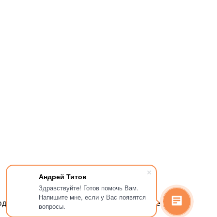
Андрей Титов
Здравствуйте! Готов помочь Вам.
Напишите мне, если у Вас появятся
ок, остекление фасадов зданий и т.п. Все
вопросы.