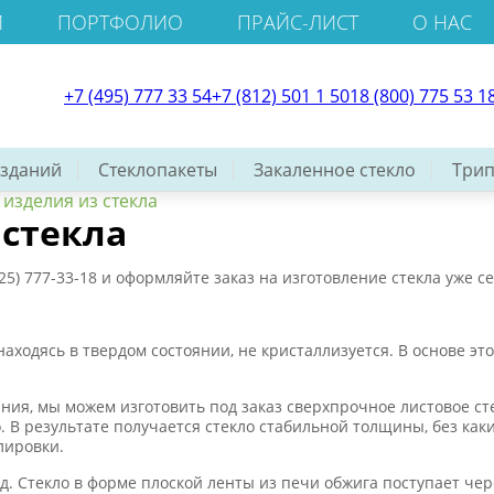
И
ПОРТФОЛИО
ПРАЙС-ЛИСТ
О НАС
+7 (495) 777 33 54
+7 (812) 501 1 501
8 (800) 775 53 1
 зданий
Стеклопакеты
Закаленное стекло
Трип
 изделия из стекла
 стекла
925) 777-33-18 и оформляйте заказ на изготовление стекла уже се
аходясь в твердом состоянии, не кристаллизуется. В основе это
ия, мы можем изготовить под заказ сверхпрочное листовое ст
. В результате получается стекло стабильной толщины, без как
лировки.
од. Стекло в форме плоской ленты из печи обжига поступает че