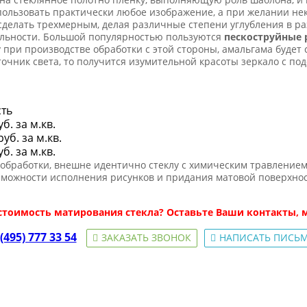
спользовать практически любое изображение, а при желании не
делать трехмерным, делая различные степени углубления в ра
альности. Большой популярностью пользуются
пескоструйные 
 при производстве обработки с этой стороны, амальгама будет 
точник света, то получится изумительной красоты зеркало с под
ть
уб. за м.кв.
руб. за м.кв.
уб. за м.кв.
 обработки, внешне идентично стеклу с химическим травление
зможности исполнения рисунков и придания матовой поверхност
 стоимость матирования стекла? Оставьте Ваши контакты, 
(495) 777 33 54
ЗАКАЗАТЬ ЗВОНОК
НАПИСАТЬ ПИСЬ