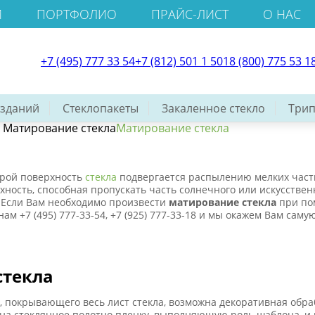
И
ПОРТФОЛИО
ПРАЙС-ЛИСТ
О НАС
+7 (495) 777 33 54
+7 (812) 501 1 501
8 (800) 775 53 1
 зданий
Стеклопакеты
Закаленное стекло
Трип
/
Матирование стекла
Матирование стекла
орой поверхность
стекла
подвергается распылению мелких част
ность, способная пропускать часть солнечного или искусственн
. Если Вам необходимо произвести
матирование стекла
при пом
нам +7 (495) 777-33-54, +7 (925) 777-33-18 и мы окажем Вам са
стекла
, покрывающего весь лист стекла, возможна декоративная обра
ь на стеклянное полотно пленку, выполняющую роль шаблона, 