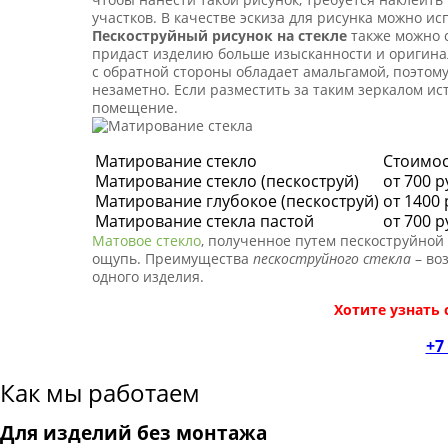
участков. В качестве эскиза для рисунка можно и
Пескоструйный рисунок на стекле
также можно с
придаст изделию больше изысканности и оригин
с обратной стороны обладает амальгамой, поэтому
незаметно. Если разместить за таким зеркалом ис
помещение.
Матирование стекло
Стоимос
Матирование стекло (пескоструй)
от 700 р
Матирование глубокое (пескоструй)
от 1400 
Матирование стекла пастой
от 700 р
Матовое стекло
, полученное путем пескоструйной
ощупь. Преимущества
пескоструйного стекла
– во
одного изделия.
Хотите узнать
+7 
Как мы работаем
Для изделий без монтажа