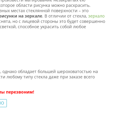
которое области рисунка можно раскрасить.
зных местах стеклянной поверхности – это
рисунки на зеркале
. В отличии от стекла,
зеркало
снята, но с лицевой стороны это будет совершенно
светкой, способное украсить собой любое
м, однако обладает большей шероховатостью на
и любому типу стекла даже при заказе всего
мы перезвоним!
МО