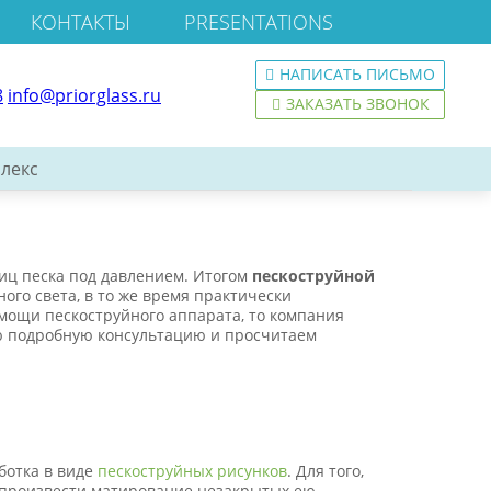
КОНТАКТЫ
PRESENTATIONS
НАПИСАТЬ ПИСЬМО
8
info@priorglass.ru
ЗАКАЗАТЬ ЗВОНОК
лекс
иц песка под давлением. Итогом
пескоструйной
ого света, в то же время практически
ощи пескоструйного аппарата, то компания
мую подробную консультацию и просчитаем
ботка в виде
пескоструйных рисунков
. Для того,
и произвести матирование незакрытых ею