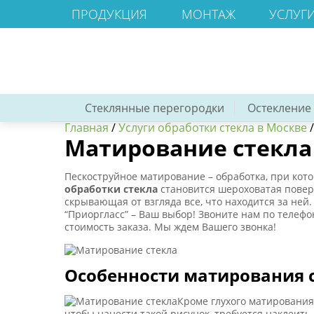
ПРОДУКЦИЯ
МОНТАЖ
УСЛУГ
Стеклянные перегородки
Остекление
Главная
/
Услуги обработки стекла в Москве
Матирование стекла
Пескоструйное матирование – обработка, при кот
обработки стекла
становится шероховатая поверх
скрывающая от взгляда все, что находится за ней
“Приоргласс” – Ваш выбор! Звоните нам по телефо
стоимость заказа. Мы ждем Вашего звонка!
Особенности матирования 
Кроме глухого матирования
чтобы нанести такой рисунок, требуется наклеит