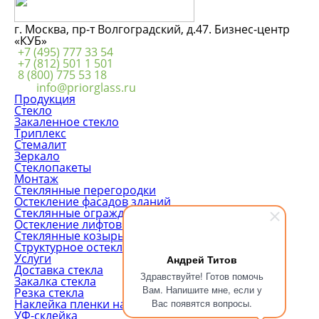
г. Москва, пр-т Волгоградский, д.47. Бизнес-центр
«КУБ»
+7 (495) 777 33 54
+7 (812) 501 1 501
8 (800) 775 53 18
info@priorglass.ru
Продукция
Стекло
Закаленное стекло
Триплекс
Стемалит
Зеркало
Стеклопакеты
Монтаж
Стеклянные перегородки
Остекление фасадов зданий
Стеклянные ограждения
Остекление лифтовых шахт
Стеклянные козырьки
Структурное остекление
Услуги
Андрей Титов
Доставка стекла
Здравствуйте! Готов помочь
Закалка стекла
Вам. Напишите мне, если у
Резка стекла
Вас появятся вопросы.
Наклейка пленки на стекло
УФ-склейка