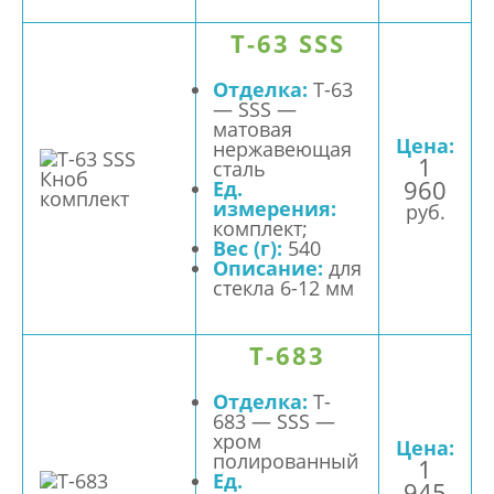
T-63 SSS
Отделка:
T-63
— SSS —
матовая
Цена:
нержавеющая
1
сталь
960
Ед.
измерения:
руб.
комплект;
Вес (г):
540
Описание:
для
стекла 6-12 мм
T-683
Отделка:
T-
683 — SSS —
хром
Цена:
полированный
1
Ед.
945