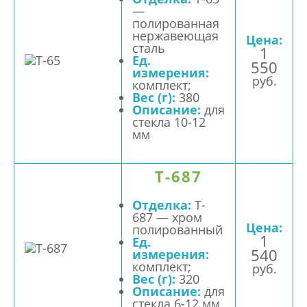
—
полированная
нержавеющая
Цена:
сталь
1
Ед.
550
измерения:
руб.
комплект;
Вес (г):
380
Описание:
для
стекла 10-12
мм
T-687
Отделка:
T-
687 — хром
Цена:
полированный
1
Ед.
540
измерения:
комплект;
руб.
Вес (г):
320
Описание:
для
стекла 6-12 мм