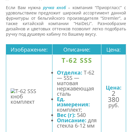
Если Вам нужна
ручка кноб
– компания “Приоргласс” с
удовольствием предложит широкий ассортимент данной
фурнитуры от бельгийского производителя “Stremler”, а
также китайской компании “HaiDeLi”. Разнообразие
дизайнов и цветовых оттенков позволит легко подобрать
ручку под душевую кабину по Вашему вкусу.
Изображение:
Описание:
Цена:
T-62 SSS
Отделка:
T-62
— SSS —
матовая
Цена:
нержавеющая
2
сталь
380
Ед.
измерения:
руб.
комплект;
Вес (г):
540
Описание:
для
стекла 6-12 мм