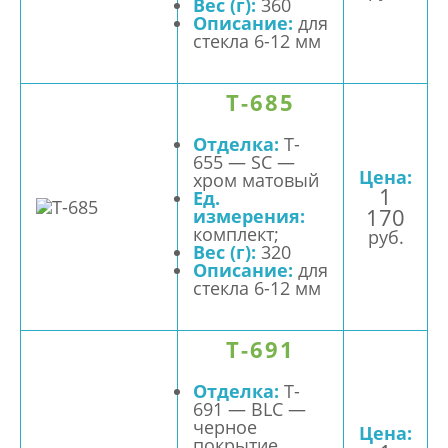
Вес (г):
360
Описание:
для
стекла 6-12 мм
T-685
Отделка:
T-
655 — SC —
Цена:
хром матовый
1
Ед.
170
измерения:
комплект;
руб.
Вес (г):
320
Описание:
для
стекла 6-12 мм
T-691
Отделка:
T-
691 — BLC —
черное
Цена:
покрытие