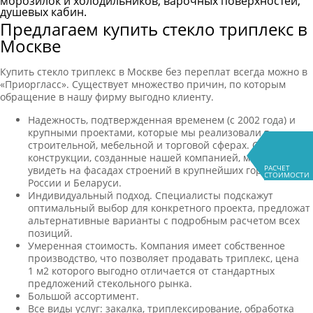
морозилок и холодильников, варочных поверхностей,
душевых кабин.
Предлагаем купить стекло триплекс в
Москве
Купить стекло триплекс в Москве без переплат всегда можно в
«Приоргласс». Существует множество причин, по которым
обращение в нашу фирму выгодно клиенту.
Надежность, подтвержденная временем (с 2002 года) и
крупными проектами, которые мы реализовали в
строительной, мебельной и торговой сферах. Стеклянные
конструкции, созданные нашей компанией, можно
РАСЧЕТ
увидеть на фасадах строений в крупнейших городах
СТОИМОСТИ
России и Беларуси.
Индивидуальный подход. Специалисты подскажут
оптимальный выбор для конкретного проекта, предложат
альтернативные варианты с подробным расчетом всех
позиций.
Умеренная стоимость. Компания имеет собственное
производство, что позволяет продавать триплекс, цена
1 м2 которого выгодно отличается от стандартных
предложений стекольного рынка.
Большой ассортимент.
Все виды услуг: закалка, триплексирование, обработка