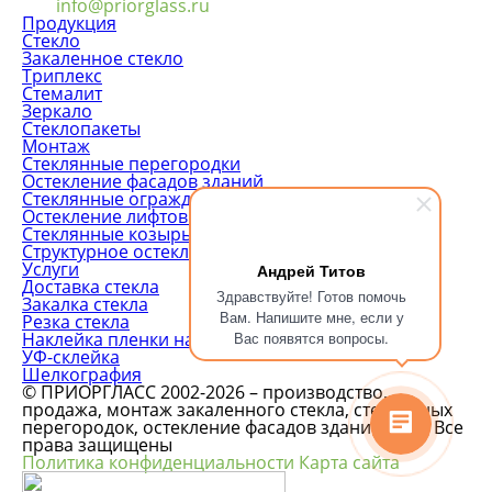
info@priorglass.ru
Продукция
Стекло
Закаленное стекло
Триплекс
Стемалит
Зеркало
Стеклопакеты
Монтаж
Стеклянные перегородки
Остекление фасадов зданий
Стеклянные ограждения
Остекление лифтовых шахт
Стеклянные козырьки
Структурное остекление
Услуги
Андрей Титов
Доставка стекла
Здравствуйте! Готов помочь
Закалка стекла
Вам. Напишите мне, если у
Резка стекла
Вас появятся вопросы.
Наклейка пленки на стекло
УФ-склейка
Шелкография
© ПРИОРГЛАСС 2002-2026 – производство,
продажа, монтаж закаленного стекла, стеклянных
перегородок, остекление фасадов зданий и т.п. Все
права защищены
Политика конфиденциальности
Карта сайта