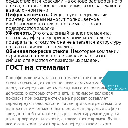
осуществляется красками на основе растворенного
стекла, которые после нанесения также запекаются
в закалочной печи.
Цифровая печать
. Существует специальный
принтер, который наносит полноцветное
изображение на стекло, после чего стекло
подвергается закалке.
УФ-печать
. Это отдаленный аналог стемалита,
поскольку уф-краску при желании можно легко
поцарапать, к тому же она не впекается в структуру
стекла в отличие от стемалита.
Обычная покраска стекла
. Некоторые компании
окрашивают стекло после закалки, что также
сильно отличается от вжигаемых эмалей.
ГОСТ на стемалит
При оформлении заказа на стемалит стоит понимать, что
стекло стемалит, окрашенное вжигаемыми эмалями в
РАСЧЕТ
первую очередь является фасадным стеклом и имеет ряд
СТОИМОСТИ
допусков, о которых стоит знать. К примеру, валковая
покраска при осмотре стекла на просвет оставляет
характерную полосистость. Также при осмотре стемалита
на просвет имеет место быть регламентируемый эффект
звездного неба, а также есть регламентируемые допуски
по непрокрасу в плоскости, а также в зоне кромок. Лучше
всего ознакомиться с нормами перед заказом такого