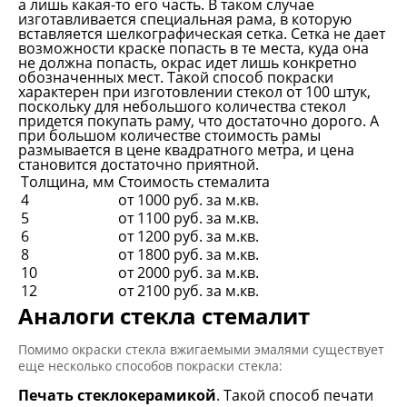
а лишь какая-то его часть. В таком случае
изготавливается специальная рама, в которую
вставляется шелкографическая сетка. Сетка не дает
возможности краске попасть в те места, куда она
не должна попасть, окрас идет лишь конкретно
обозначенных мест. Такой способ покраски
характерен при изготовлении стекол от 100 штук,
поскольку для небольшого количества стекол
придется покупать раму, что достаточно дорого. А
при большом количестве стоимость рамы
размывается в цене квадратного метра, и цена
становится достаточно приятной.
Толщина, мм
Стоимость стемалита
4
от 1000 руб. за м.кв.
5
от 1100 руб. за м.кв.
6
от 1200 руб. за м.кв.
8
от 1800 руб. за м.кв.
10
от 2000 руб. за м.кв.
12
от 2100 руб. за м.кв.
Аналоги стекла стемалит
Помимо окраски стекла вжигаемыми эмалями существует
еще несколько способов покраски стекла:
Печать стеклокерамикой
. Такой способ печати