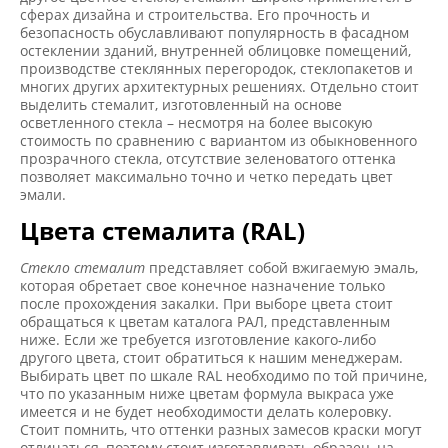
сферах дизайна и строительства. Его прочность и
безопасность обуславливают популярность в фасадном
остеклении зданий, внутренней облицовке помещений,
производстве стеклянных перегородок, стеклопакетов и
многих других архитектурных решениях. Отдельно стоит
выделить стемалит, изготовленный на основе
осветленного стекла – несмотря на более высокую
стоимость по сравнению с вариантом из обыкновенного
прозрачного стекла, отсутствие зеленоватого оттенка
позволяет максимально точно и четко передать цвет
эмали.
Цвета стемалита (RAL)
Стекло стемалит
представляет собой вжигаемую эмаль,
которая обретает свое конечное назначение только
после прохождения закалки. При выборе цвета стоит
обращаться к цветам каталога РАЛ, представленным
ниже. Если же требуется изготовление какого-либо
другого цвета, стоит обратиться к нашим менеджерам.
Выбирать цвет по шкале RAL необходимо по той причине,
что по указанным ниже цветам формула выкраса уже
имеется и не будет необходимости делать колеровку.
Стоит помнить, что оттенки разных замесов краски могут
отличаться, поэтому стоит изготавливать образец, на