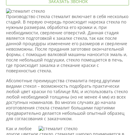
ЗАКАЗАТЬ ЗВОНОК
Производство стекла стемалит включает в себя несколько
стадий. В первую очередь происходит нарезка стекла по
нужным размерам, обработка его кромки и, при
необходимости, сверление отверстий. Данная стадия
является подготовкой к закалке стекла, так как после
данной процедуры изменение его размеров и сверление
невозможны. После придания заготовке окончательной
формы, с помощью валковой машины наносится эмаль и,
после небольшой подсушки, стекло помещается в печь,
где происходит закалка и спекание краски с
поверхностью стекла.
Абсолютные преимущества стемалита перед другими
видами стекол – возможность подобрать практически
любой цвет краски по таблице RAL и использовать стекло
любой необходимой толщины (но не менее 4 мм) из всех
доступных номиналов. Во многих случаях до начала
изготовления стекла стемалит большими партиями
предварительно делается небольшой опытный образец
для согласования с заказчиком.
Как и любое
другое цветное стекло, стемалит широко применяется в