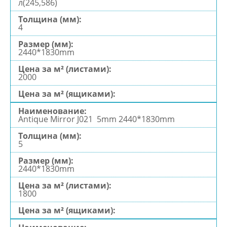
л(245,586)
4
2440*1830mm
2000
Antique Mirror J021 5mm 2440*1830mm
5
2440*1830mm
1800