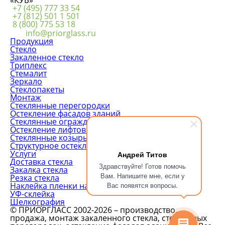
+7 (495) 777 33 54
+7 (812) 501 1 501
8 (800) 775 53 18
info@priorglass.ru
Продукция
Стекло
Закаленное стекло
Триплекс
Стемалит
Зеркало
Стеклопакеты
Монтаж
Стеклянные перегородки
Остекление фасадов зданий
Стеклянные ограждения
Остекление лифтовых шахт
Стеклянные козырьки
Структурное остекление
Услуги
Андрей Титов
Доставка стекла
Здравствуйте! Готов помочь
Закалка стекла
Вам. Напишите мне, если у
Резка стекла
Наклейка пленки на стекло
Вас появятся вопросы.
УФ-склейка
Шелкография
© ПРИОРГЛАСС 2002-2026 – производство,
продажа, монтаж закаленного стекла, стеклянных