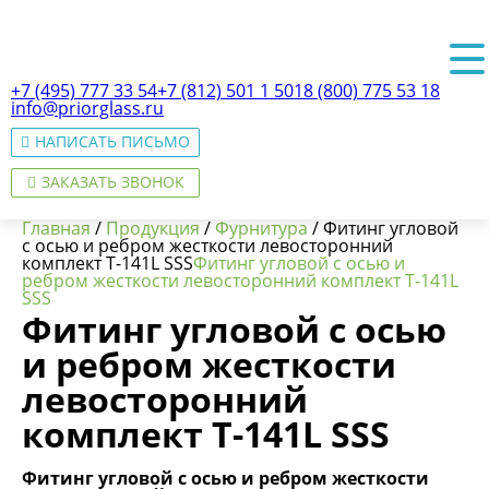
+7 (495) 777 33 54
+7 (812) 501 1 501
8 (800) 775 53 18
info@priorglass.ru
НАПИСАТЬ ПИСЬМО
ЗАКАЗАТЬ ЗВОНОК
Главная
/
Продукция
/
Фурнитура
/
Фитинг угловой
с осью и ребром жесткости левосторонний
комплект T-141L SSS
Фитинг угловой с осью и
ребром жесткости левосторонний комплект T-141L
SSS
О нас
Фитинг угловой с осью
и ребром жесткости
левосторонний
комплект T-141L SSS
Фитинг угловой с осью и ребром жесткости