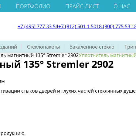
И
ПОРТФОЛИО
ПРАЙС-ЛИСТ
О НАС
+7 (495) 777 33 54
+7 (812) 501 1 501
8 (800) 775 53 1
 зданий
Стеклопакеты
Закаленное стекло
Трип
ль магнитный 135° Stremler 2902
Уплотнитель магнитный 
ый 135° Stremler 2902
мм
тизации стыков дверей и глухих частей стеклянных душ
продукцию.