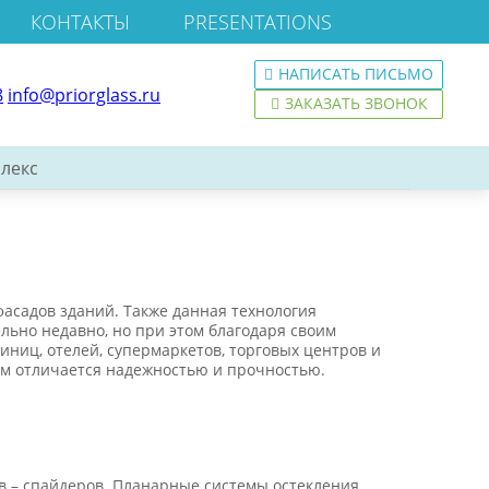
КОНТАКТЫ
PRESENTATIONS
НАПИСАТЬ ПИСЬМО
8
info@priorglass.ru
ЗАКАЗАТЬ ЗВОНОК
лекс
асадов зданий. Также данная технология
льно недавно, но при этом благодаря своим
иниц, отелей, супермаркетов, торговых центров и
ом отличается надежностью и прочностью.
в – спайдеров. Планарные системы остекления