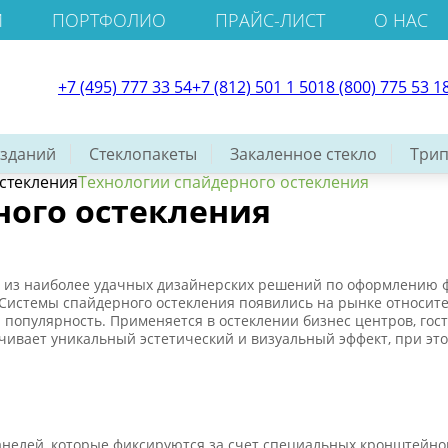
И
ПОРТФОЛИО
ПРАЙС-ЛИСТ
О НАС
+7 (495) 777 33 54
+7 (812) 501 1 501
8 (800) 775 53 1
 зданий
Стеклопакеты
Закаленное стекло
Трип
стекления
Технологии спайдерного остекления
ного остекления
м из наиболее удачных дизайнерских решений по оформлению ф
 Системы спайдерного остекления появились на рынке относите
популярность. Применяется в остеклении бизнес центров, гост
чивает уникальный эстетический и визуальный эффект, при эт
анелей, которые фиксируются за счет специальных кронштейно