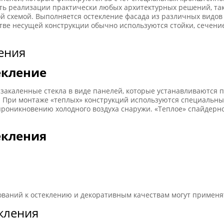
ть реализации практически любых архитектурных решений, та
й схемой. Выполняется остекление фасада из различных видов 
ве несущей конструкции обычно используются стойки, сечение
екление
 закаленные стекла в виде панелей, которые устанавливаются 
. При монтаже «теплых» конструкций используются специальны
проникновению холодного воздуха снаружи. «Теплое» спайдерн
екления
бований к остеклению и декоративным качествам могут применя