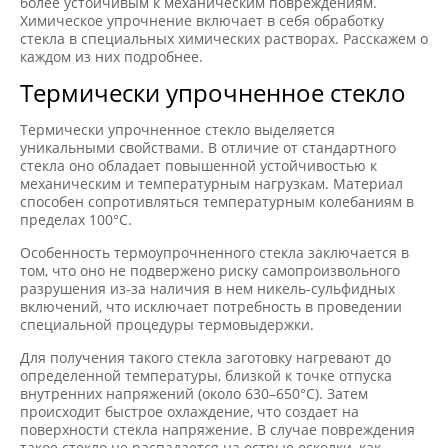
более устойчивым к механическим повреждениям.
Химическое упрочнение включает в себя обработку
стекла в специальных химических растворах. Расскажем о
каждом из них подробнее.
Термически упрочненное стекло
Термически упрочненное стекло выделяется
уникальными свойствами. В отличие от стандартного
стекла оно обладает повышенной устойчивостью к
механическим и температурным нагрузкам. Материал
способен сопротивляться температурным колебаниям в
пределах 100°C.
Особенность термоупрочненного стекла заключается в
том, что оно не подвержено риску самопроизвольного
разрушения из-за наличия в нем никель-сульфидных
включений, что исключает потребность в проведении
специальной процедуры термовыдержки.
Для получения такого стекла заготовку нагревают до
определенной температуры, близкой к точке отпуска
внутренних напряжений (около 630–650°С). Затем
происходит быстрое охлаждение, что создает на
поверхности стекла напряжение. В случае повреждения
такое стекло не распадается на острые осколки, как